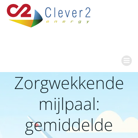
Ga
naar
de
inhoud
Zorgwekkende
mijlpaal:
gemiddelde