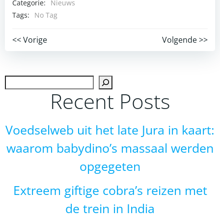
Categorie:
Nieuws
Tags:
No Tag
Post
Post
<< Vorige
Volgende >>
navigation
navigation
Zoek
Recent Posts
Voedselweb uit het late Jura in kaart:
waarom babydino’s massaal werden
opgegeten
Extreem giftige cobra’s reizen met
de trein in India