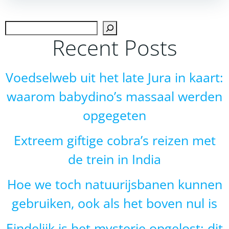
navigation
navigation
Zoek
Recent Posts
Voedselweb uit het late Jura in kaart:
waarom babydino’s massaal werden
opgegeten
Extreem giftige cobra’s reizen met
de trein in India
Hoe we toch natuurijsbanen kunnen
gebruiken, ook als het boven nul is
Eindelijk is het mysterie opgelost: dit