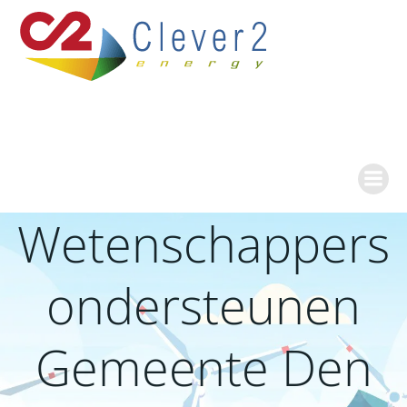
Ga
naar
de
inhoud
Wetenschappers
ondersteunen
Gemeente Den