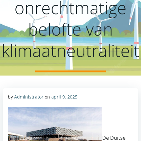
onrechtmatige
belofte van
klimaatneutraliteit
by
Administrator
on
april 9, 2025
De Duitse