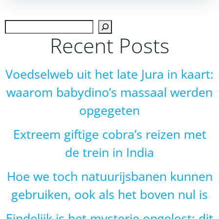
navigation
navigation
Zoek
Recent Posts
Voedselweb uit het late Jura in kaart:
waarom babydino’s massaal werden
opgegeten
Extreem giftige cobra’s reizen met
de trein in India
Hoe we toch natuurijsbanen kunnen
gebruiken, ook als het boven nul is
Eindelijk is het mysterie opgelost: dit