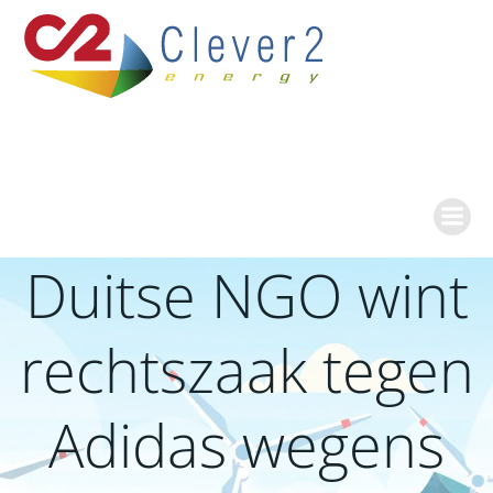
Ga
naar
de
inhoud
Duitse NGO wint
rechtszaak tegen
Adidas wegens