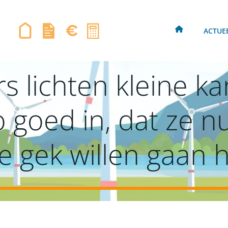
ACTUE
 lichten kleine k
o goed in, dat ze n
e gek willen gaan