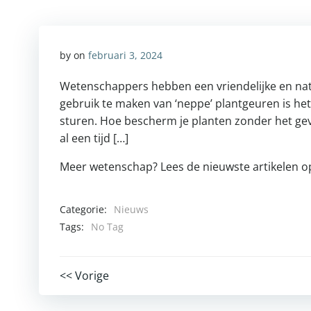
by
on
februari 3, 2024
Wetenschappers hebben een vriendelijke en na
gebruik te maken van ‘neppe’ plantgeuren is he
sturen. Hoe bescherm je planten zonder het gev
al een tijd […]
Meer wetenschap? Lees de nieuwste artikelen 
Categorie:
Nieuws
Tags:
No Tag
Post
<< Vorige