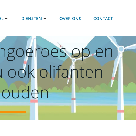
EL
DIENSTEN
OVER ONS
CONTACT
angoeroes op en
u ook olifanten
 houden