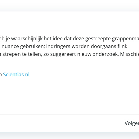
eb je waarschijnlijk het idee dat deze gestreepte grappenm
at nuance gebruiken; indringers worden doorgaans flink
trepen te tellen, zo suggereert nieuw onderzoek. Misschie
op
Scientias.nl
.
Post
Volge