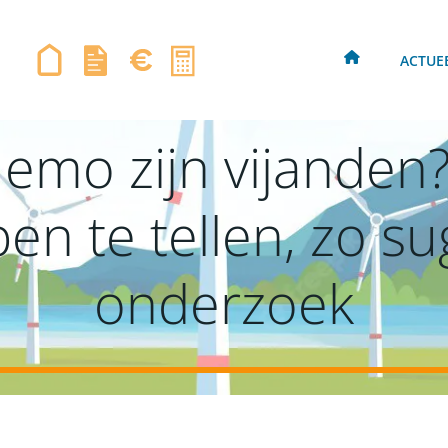
ACTUE
emo zijn vijanden?
en te tellen, zo s
onderzoek