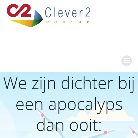
Ga
naar
de
inhoud
We zijn dichter bij
een apocalyps
dan ooit: