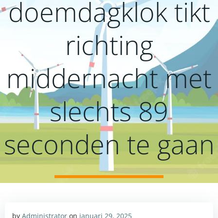
doemdagklok tikt
richting
middernacht met
slechts 89
seconden te gaan
by
Administrator
on
januari 29, 2025