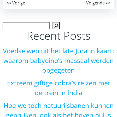
Post
Post
<< Vorige
Volgende >>
navigation
navigation
Zoek
Recent Posts
Voedselweb uit het late Jura in kaart:
waarom babydino’s massaal werden
opgegeten
Extreem giftige cobra’s reizen met
de trein in India
Hoe we toch natuurijsbanen kunnen
gebruiken, ook als het boven nul is