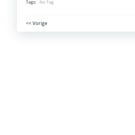
Tags:
No Tag
Post
<< Vorige
navigation