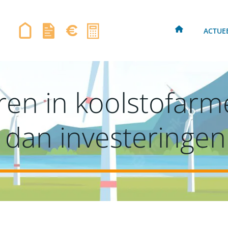
ACTUE
eren in koolstofar
 dan investeringen 