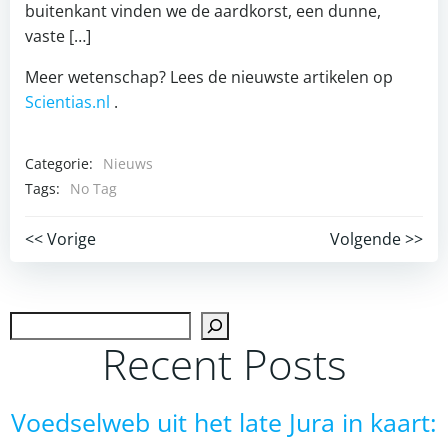
buitenkant vinden we de aardkorst, een dunne,
vaste […]
Meer wetenschap? Lees de nieuwste artikelen op
Scientias.nl
.
Categorie:
Nieuws
Tags:
No Tag
Post
Post
<< Vorige
Volgende >>
navigation
navigation
Zoek
Recent Posts
Voedselweb uit het late Jura in kaart: