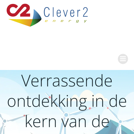
Ga
naar
de
inhoud
Verrassende
ontdekking in de
kern van de