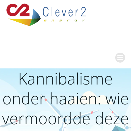
Ga
naar
de
inhoud
Kannibalisme
onder haaien: wie
vermoordde deze