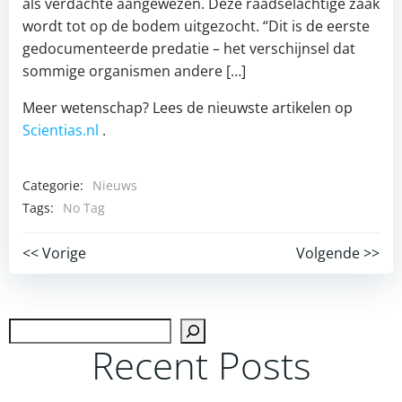
als verdachte aangewezen. Deze raadselachtige zaak
wordt tot op de bodem uitgezocht. “Dit is de eerste
gedocumenteerde predatie – het verschijnsel dat
sommige organismen andere […]
Meer wetenschap? Lees de nieuwste artikelen op
Scientias.nl
.
Categorie:
Nieuws
Tags:
No Tag
Post
Post
<< Vorige
Volgende >>
navigation
navigation
Zoek
Recent Posts