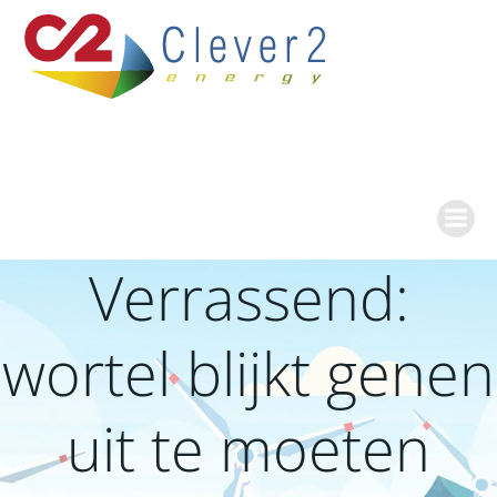
Ga
naar
de
inhoud
Verrassend:
wortel blijkt genen
uit te moeten