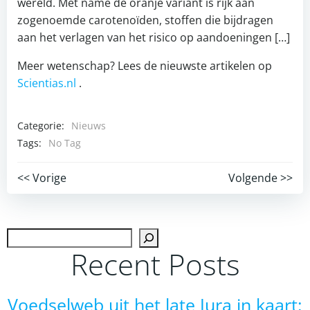
wereld. Met name de oranje variant is rijk aan
zogenoemde carotenoïden, stoffen die bijdragen
aan het verlagen van het risico op aandoeningen […]
Meer wetenschap? Lees de nieuwste artikelen op
Scientias.nl
.
Categorie:
Nieuws
Tags:
No Tag
Post
Post
<< Vorige
Volgende >>
navigation
navigation
Zoek
Recent Posts
Voedselweb uit het late Jura in kaart: