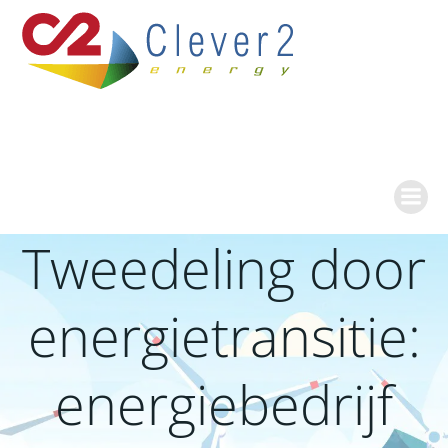
Ga
naar
de
inhoud
Tweedeling door
energietransitie:
energiebedrijf