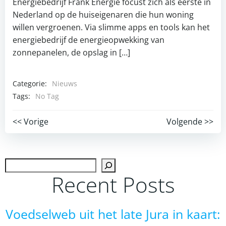
Energiebedrijf Frank Energie focust zich als eerste in
Nederland op de huiseigenaren die hun woning
willen vergroenen. Via slimme apps en tools kan het
energiebedrijf de energieopwekking van
zonnepanelen, de opslag in […]
Categorie:
Nieuws
Tags:
No Tag
Post
Post
<< Vorige
Volgende >>
navigation
navigation
Zoek
Recent Posts
Voedselweb uit het late Jura in kaart: