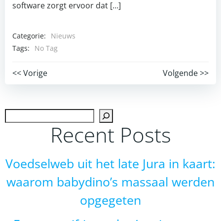
software zorgt ervoor dat […]
Categorie:
Nieuws
Tags:
No Tag
Post
Post
<< Vorige
Volgende >>
navigation
navigation
Zoek
Recent Posts
Voedselweb uit het late Jura in kaart:
waarom babydino’s massaal werden
opgegeten