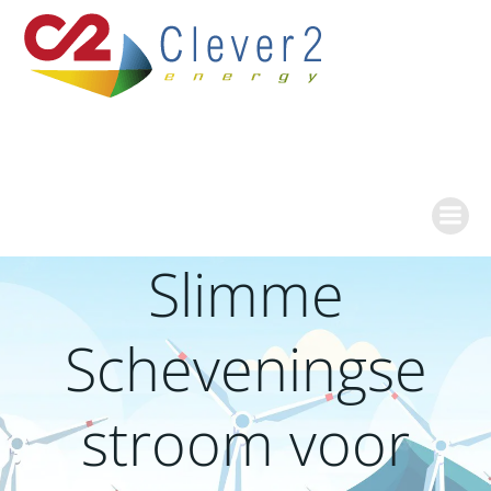
Ga
naar
de
inhoud
Slimme
Scheveningse
stroom voor