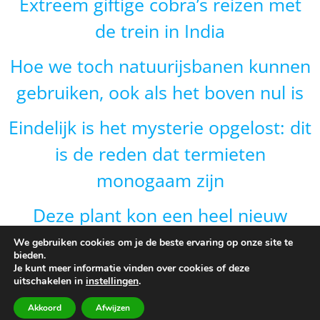
Extreem giftige cobra’s reizen met
de trein in India
Hoe we toch natuurijsbanen kunnen
gebruiken, ook als het boven nul is
Eindelijk is het mysterie opgelost: dit
is de reden dat termieten
monogaam zijn
Deze plant kon een heel nieuw
gebied veroveren door van vorm te
We gebruiken cookies om je de beste ervaring op onze site te
bieden.
veranderen en dat is onverwacht
Je kunt meer informatie vinden over cookies of deze
uitschakelen in
instellingen
.
Akkoord
Afwijzen