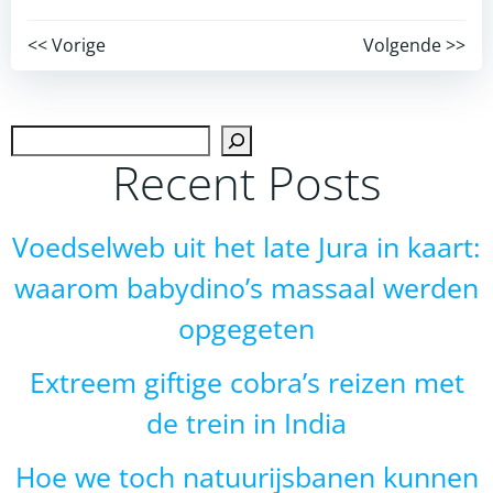
Post
Post
<< Vorige
Volgende >>
navigation
navigation
Zoek
Recent Posts
Voedselweb uit het late Jura in kaart:
waarom babydino’s massaal werden
opgegeten
Extreem giftige cobra’s reizen met
de trein in India
Hoe we toch natuurijsbanen kunnen