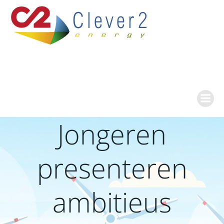
Ga
naar
de
inhoud
Jongeren
presenteren
ambitieus