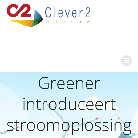
Ga
naar
de
inhoud
Greener
introduceert
stroomoplossing