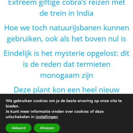
Extreem giftige cobra’s reizen met
de trein in India
Hoe we toch natuurijsbanen kunnen
gebruiken, ook als het boven nul is
Eindelijk is het mysterie opgelost: dit
is de reden dat termieten
monogaam zijn
Deze plant kon een heel nieuw
gebied veroveren door van vorm te
We gebruiken cookies om je de beste ervaring op onze site te
bieden.
veranderen en dat is onverwacht
Je kunt meer informatie vinden over cookies of deze
uitschakelen in
instellingen
.
Akkoord
Afwijzen