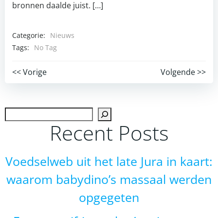
bronnen daalde juist. […]
Categorie:
Nieuws
Tags:
No Tag
Post
Post
<< Vorige
Volgende >>
navigation
navigation
Zoek
Recent Posts
Voedselweb uit het late Jura in kaart:
waarom babydino’s massaal werden
opgegeten