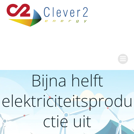
Ga
naar
de
inhoud
Bijna helft
elektriciteitsprodu
ctie uit