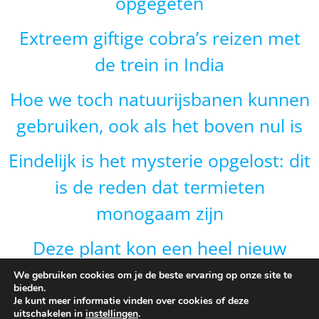
opgegeten
Extreem giftige cobra’s reizen met
de trein in India
Hoe we toch natuurijsbanen kunnen
gebruiken, ook als het boven nul is
Eindelijk is het mysterie opgelost: dit
is de reden dat termieten
monogaam zijn
Deze plant kon een heel nieuw
gebied veroveren door van vorm te
We gebruiken cookies om je de beste ervaring op onze site te
bieden.
veranderen en dat is onverwacht
Je kunt meer informatie vinden over cookies of deze
uitschakelen in
instellingen
.