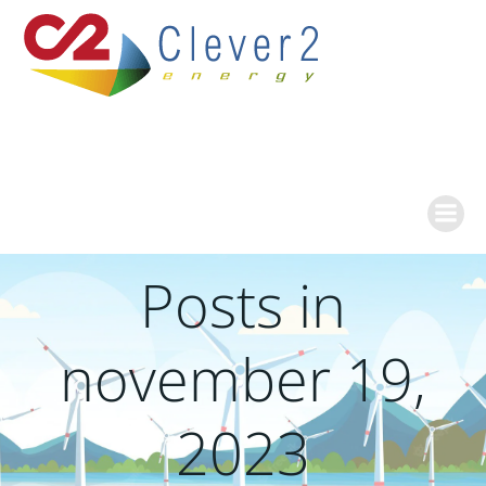
Ga
naar
de
inhoud
Posts in
november 19,
2023