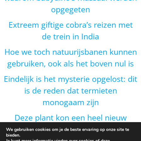
opgegeten
Extreem giftige cobra’s reizen met
de trein in India
Hoe we toch natuurijsbanen kunnen
gebruiken, ook als het boven nul is
Eindelijk is het mysterie opgelost: dit
is de reden dat termieten
monogaam zijn
Deze plant kon een heel nieuw
gebied veroveren door van vorm te
We gebruiken cookies om je de beste ervaring op onze site te
bieden.
veranderen en dat is onverwacht
Je kunt meer informatie vinden over cookies of deze