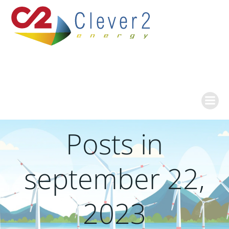
Ga
naar
de
inhoud
Posts in
september 22,
2023