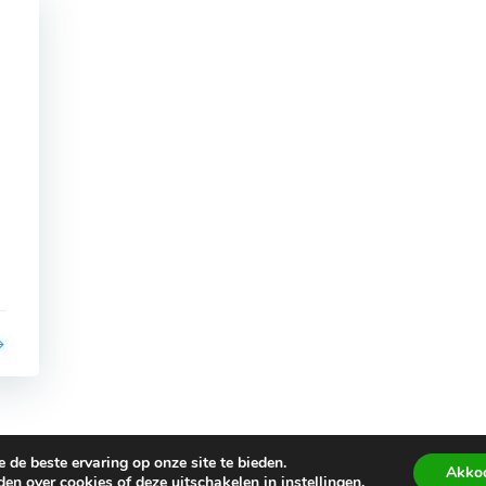
de beste ervaring op onze site te bieden.
Akko
den over cookies of deze uitschakelen in
instellingen
.