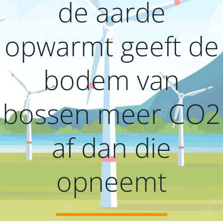
de aarde
opwarmt geeft de
bodem van
bossen meer CO2
af dan die
opneemt