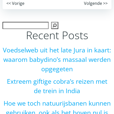
Post
Post
<< Vorige
Volgende >>
navigation
navigation
Zoek
Recent Posts
Voedselweb uit het late Jura in kaart:
waarom babydino’s massaal werden
opgegeten
Extreem giftige cobra’s reizen met
de trein in India
Hoe we toch natuurijsbanen kunnen
gebruiken, ook als het boven nul is