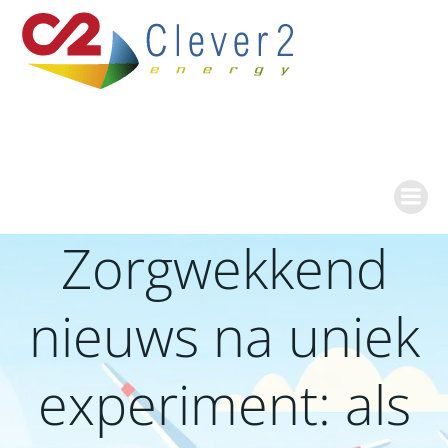
Ga
naar
de
inhoud
Zorgwekkend
nieuws na uniek
experiment: als