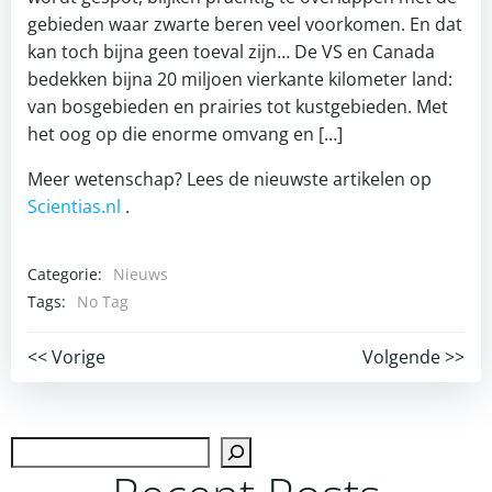
gebieden waar zwarte beren veel voorkomen. En dat
kan toch bijna geen toeval zijn… De VS en Canada
bedekken bijna 20 miljoen vierkante kilometer land:
van bosgebieden en prairies tot kustgebieden. Met
het oog op die enorme omvang en […]
Meer wetenschap? Lees de nieuwste artikelen op
Scientias.nl
.
Categorie:
Nieuws
Tags:
No Tag
Post
Post
<< Vorige
Volgende >>
navigation
navigation
Zoek