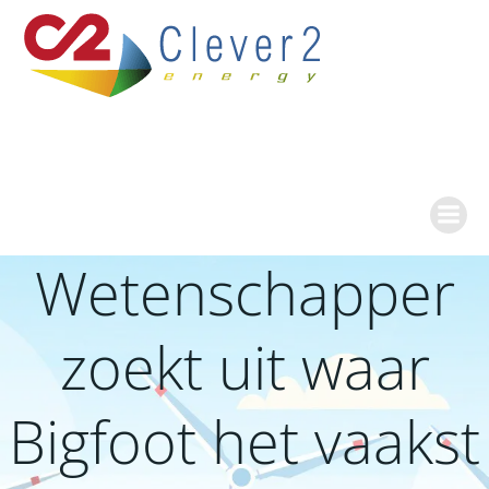
Ga
naar
de
inhoud
Wetenschapper
zoekt uit waar
Bigfoot het vaakst