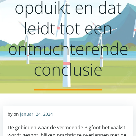
opduikt en dat
leidt tot een
ontnuchterende
conclusie
by
on
januari 24, 2024
De gebieden waar de vermeende Bigfoot het vaakst
wordt gespot, blijken prachtig te overlappen met de