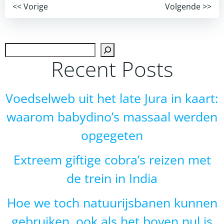
Post
Post
<< Vorige
Volgende >>
navigation
navigation
Zoek
Recent Posts
Voedselweb uit het late Jura in kaart:
waarom babydino’s massaal werden
opgegeten
Extreem giftige cobra’s reizen met
de trein in India
Hoe we toch natuurijsbanen kunnen
gebruiken, ook als het boven nul is