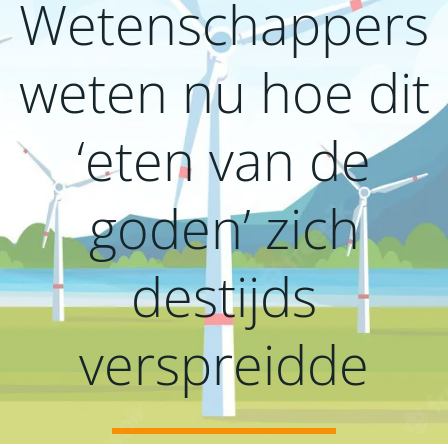
Wetenschappers
weten nu hoe dit
‘eten van de
goden’ zich
destijds
verspreidde