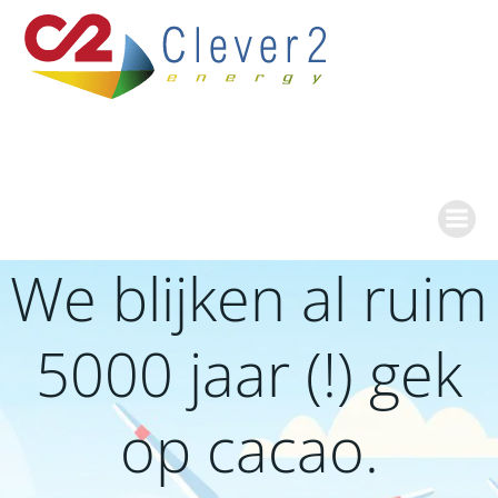
Ga
naar
de
inhoud
We blijken al ruim
5000 jaar (!) gek
op cacao.