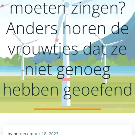
moeten zingen?
Anders horen de
vrouwtjes dat ze
niet genoeg
hebben geoefend
by
on
december 18, 2023