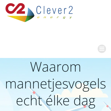
Ga
naar
de
inhoud
Waarom
mannetjesvogels
echt élke dag