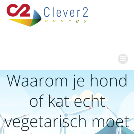
Ga
naar
de
inhoud
Waarom je hond
of kat echt
vegetarisch moet