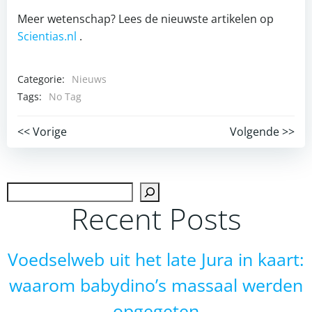
Meer wetenschap? Lees de nieuwste artikelen op
Scientias.nl
.
Categorie:
Nieuws
Tags:
No Tag
Post
Post
<< Vorige
Volgende >>
navigation
navigation
Zoek
Recent Posts
Voedselweb uit het late Jura in kaart:
waarom babydino’s massaal werden
opgegeten