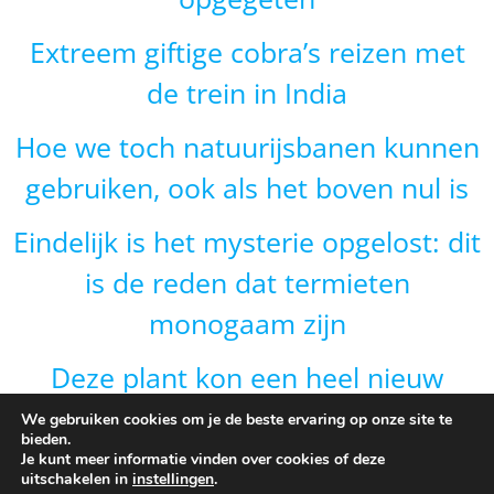
Extreem giftige cobra’s reizen met
de trein in India
Hoe we toch natuurijsbanen kunnen
gebruiken, ook als het boven nul is
Eindelijk is het mysterie opgelost: dit
is de reden dat termieten
monogaam zijn
Deze plant kon een heel nieuw
gebied veroveren door van vorm te
We gebruiken cookies om je de beste ervaring op onze site te
bieden.
veranderen en dat is onverwacht
Je kunt meer informatie vinden over cookies of deze
uitschakelen in
instellingen
.