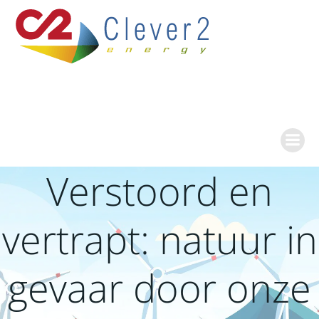
Ga
naar
de
inhoud
Verstoord en
vertrapt: natuur in
gevaar door onze