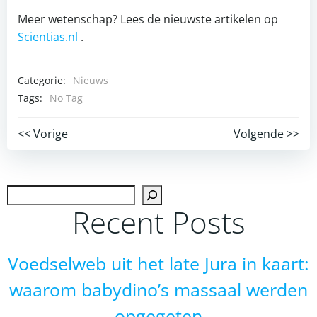
Meer wetenschap? Lees de nieuwste artikelen op
Scientias.nl
.
Categorie:
Nieuws
Tags:
No Tag
Post
Post
<< Vorige
Volgende >>
navigation
navigation
Zoek
Recent Posts
Voedselweb uit het late Jura in kaart:
waarom babydino’s massaal werden
opgegeten