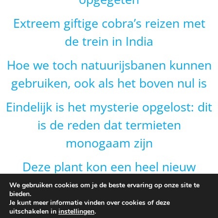
Extreem giftige cobra’s reizen met
de trein in India
Hoe we toch natuurijsbanen kunnen
gebruiken, ook als het boven nul is
Eindelijk is het mysterie opgelost: dit
is de reden dat termieten
monogaam zijn
Deze plant kon een heel nieuw
gebied veroveren door van vorm te
We gebruiken cookies om je de beste ervaring op onze site te
bieden.
veranderen en dat is onverwacht
Je kunt meer informatie vinden over cookies of deze
uitschakelen in
instellingen
.