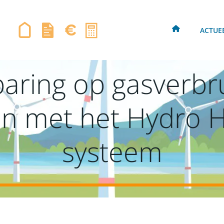
ACTUE
ring op gasverbrui
en met het Hydro
systeem