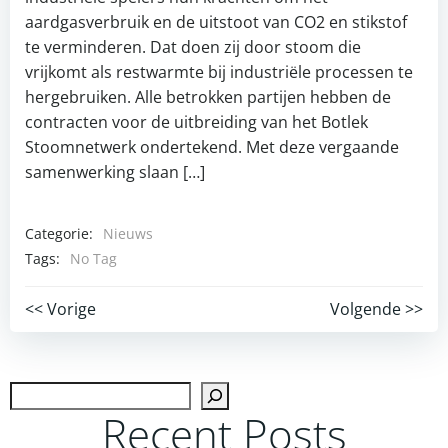
aardgasverbruik en de uitstoot van CO2 en stikstof
te verminderen. Dat doen zij door stoom die
vrijkomt als restwarmte bij industriële processen te
hergebruiken. Alle betrokken partijen hebben de
contracten voor de uitbreiding van het Botlek
Stoomnetwerk ondertekend. Met deze vergaande
samenwerking slaan […]
Categorie:
Nieuws
Tags:
No Tag
Post
Post
<< Vorige
Volgende >>
navigation
navigation
Zoek
Recent Posts