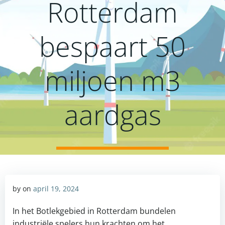
Rotterdam
bespaart 50
miljoen m3
aardgas
by
on
april 19, 2024
In het Botlekgebied in Rotterdam bundelen
industriële spelers hun krachten om het