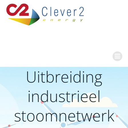
Ga
naar
de
inhoud
Uitbreiding
industrieel
stoomnetwerk