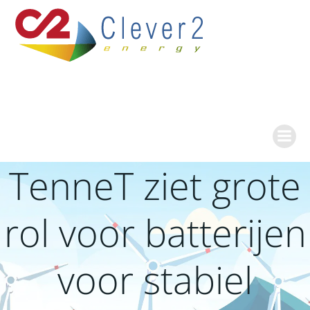
Ga
naar
de
inhoud
TenneT ziet grote
rol voor batterijen
voor stabiel