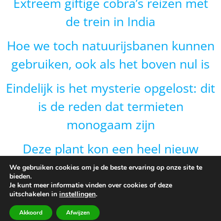
Extreem giftige cobra’s reizen met
de trein in India
Hoe we toch natuurijsbanen kunnen
gebruiken, ook als het boven nul is
Eindelijk is het mysterie opgelost: dit
is de reden dat termieten
monogaam zijn
Deze plant kon een heel nieuw
gebied veroveren door van vorm te
We gebruiken cookies om je de beste ervaring op onze site te
bieden.
veranderen en dat is onverwacht
Je kunt meer informatie vinden over cookies of deze
uitschakelen in
instellingen
.
Akkoord
Afwijzen