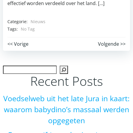
effectief worden verdeeld over het land. […]
Categorie:
Nieuws
Tags:
No Tag
Post
Post
<< Vorige
Volgende >>
navigation
navigation
Zoek
Recent Posts
Voedselweb uit het late Jura in kaart:
waarom babydino’s massaal werden
opgegeten