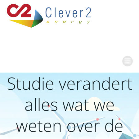
Ga
naar
de
inhoud
Studie verandert
alles wat we
weten over de