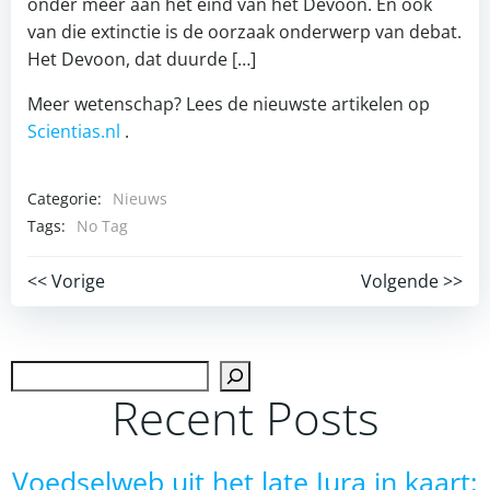
onder meer aan het eind van het Devoon. En ook
van die extinctie is de oorzaak onderwerp van debat.
Het Devoon, dat duurde […]
Meer wetenschap? Lees de nieuwste artikelen op
Scientias.nl
.
Categorie:
Nieuws
Tags:
No Tag
Post
Post
<< Vorige
Volgende >>
navigation
navigation
Zoek
Recent Posts
Voedselweb uit het late Jura in kaart: