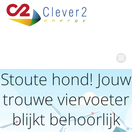
Ga
naar
de
inhoud
Stoute hond! Jouw
trouwe viervoeter
blijkt behoorlijk