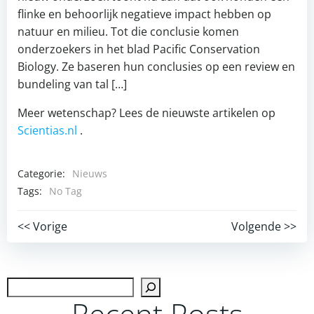
flinke en behoorlijk negatieve impact hebben op
natuur en milieu. Tot die conclusie komen
onderzoekers in het blad Pacific Conservation
Biology. Ze baseren hun conclusies op een review en
bundeling van tal […]
Meer wetenschap? Lees de nieuwste artikelen op
Scientias.nl
.
Categorie:
Nieuws
Tags:
No Tag
Post
Post
<< Vorige
Volgende >>
navigation
navigation
Zoek
Recent Posts