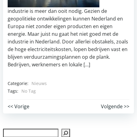
industrie is meer dan ooit nodig. Gezien de
geopolitieke ontwikkelingen kunnen Nederland en
Europa niet zonder eigen producten en eigen
energie. Maar juist nu gaat het niet goed met de
industrie in Nederland. Door allerlei obstakels, zoals
de hoge electriciteitskosten, lopen bedrijven vast en
blijven verduurzamingsplannen op de plank.
Bedrijven, werknemers en lokale […]
Categorie:
Nieuws
Tags:
No Tag
Post
Post
<< Vorige
Volgende >>
navigation
navigation
Zoek