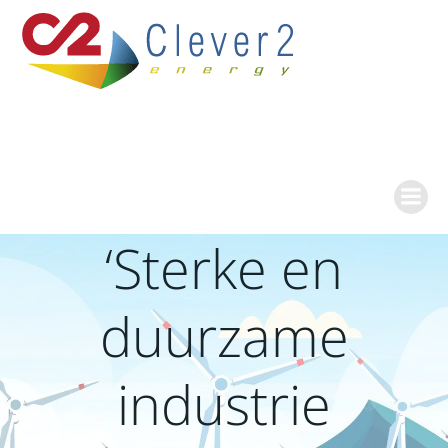
Ga
naar
de
inhoud
‘Sterke en
duurzame
industrie