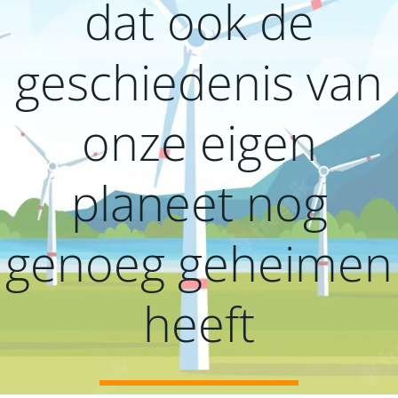
dat ook de
geschiedenis van
onze eigen
planeet nog
genoeg geheimen
heeft