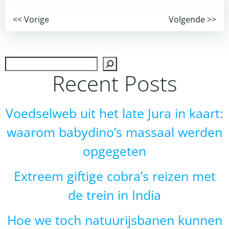
Post
Post
<< Vorige
Volgende >>
navigation
navigation
Zoek
Recent Posts
Voedselweb uit het late Jura in kaart:
waarom babydino’s massaal werden
opgegeten
Extreem giftige cobra’s reizen met
de trein in India
Hoe we toch natuurijsbanen kunnen