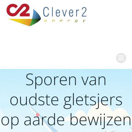
Ga
naar
de
inhoud
Sporen van
oudste gletsjers
op aarde bewijzen