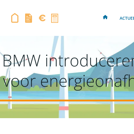
ACTUE
n BMW introduceren
j voor energieonaf