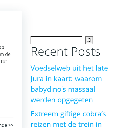
Zoeken
Recent Posts
 op
om de
 tot
Voedselweb uit het late
Jura in kaart: waarom
babydino’s massaal
werden opgegeten
Extreem giftige cobra’s
reizen met de trein in
nde >>