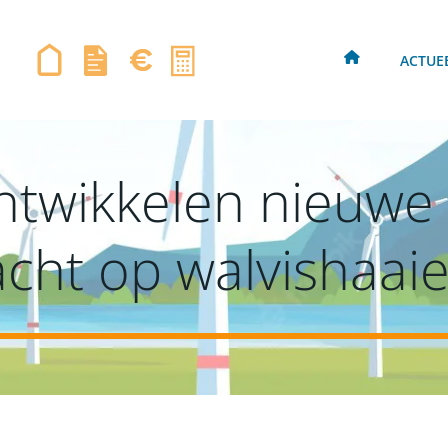
ACTUE
ntwikkelen nieuwe
acht op walvishaai