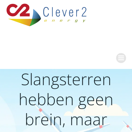
Ga
naar
de
inhoud
Slangsterren
hebben geen
brein, maar