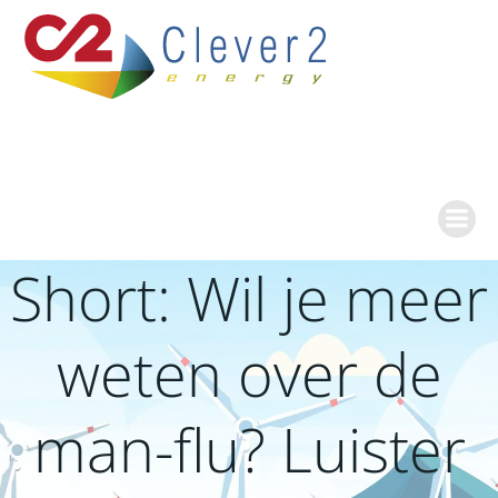
Ga
naar
de
inhoud
Short: Wil je meer
weten over de
man-flu? Luister