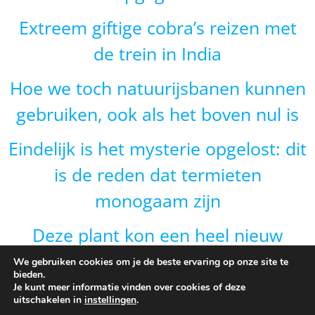
Extreem giftige cobra’s reizen met
de trein in India
Hoe we toch natuurijsbanen kunnen
gebruiken, ook als het boven nul is
Eindelijk is het mysterie opgelost: dit
is de reden dat termieten
monogaam zijn
Deze plant kon een heel nieuw
gebied veroveren door van vorm te
We gebruiken cookies om je de beste ervaring op onze site te
bieden.
veranderen en dat is onverwacht
Je kunt meer informatie vinden over cookies of deze
uitschakelen in
instellingen
.