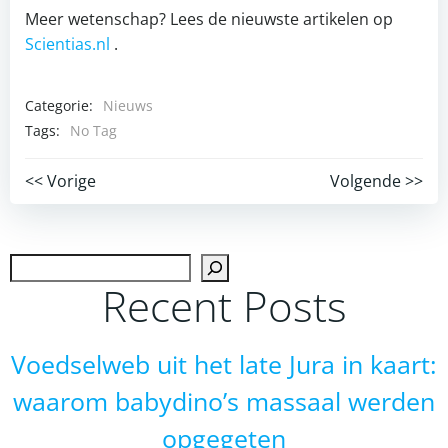
Meer wetenschap? Lees de nieuwste artikelen op
Scientias.nl
.
Categorie:
Nieuws
Tags:
No Tag
Post
Post
<< Vorige
Volgende >>
navigation
navigation
Zoek
Recent Posts
Voedselweb uit het late Jura in kaart:
waarom babydino’s massaal werden
opgegeten