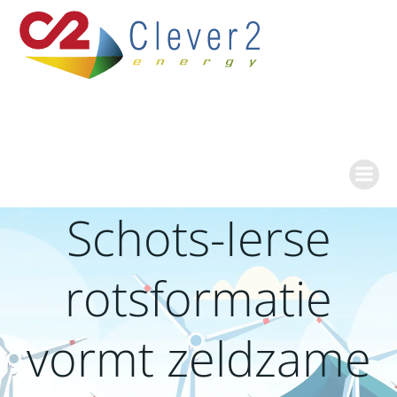
Ga
naar
de
inhoud
Schots-Ierse
rotsformatie
vormt zeldzame