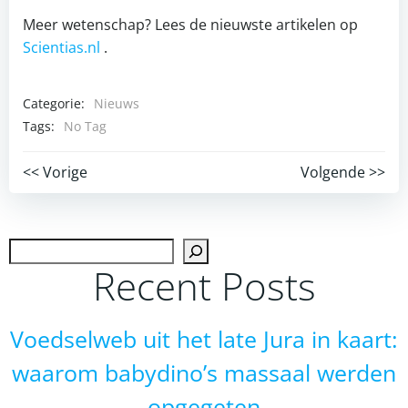
Meer wetenschap? Lees de nieuwste artikelen op
Scientias.nl
.
Categorie:
Nieuws
Tags:
No Tag
Post
Post
<< Vorige
Volgende >>
navigation
navigation
Zoek
Recent Posts
Voedselweb uit het late Jura in kaart:
waarom babydino’s massaal werden
opgegeten