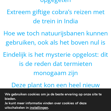
Extreem giftige cobra’s reizen met
de trein in India
Hoe we toch natuurijsbanen kunnen
gebruiken, ook als het boven nul is
Eindelijk is het mysterie opgelost: dit
is de reden dat termieten
monogaam zijn
Deze plant kon een heel nieuw
gebied veroveren door van vorm te
We gebruiken cookies om je de beste ervaring op onze site te
bieden.
veranderen en dat is onverwacht
Je kunt meer informatie vinden over cookies of deze
uitschakelen in
instellingen
.