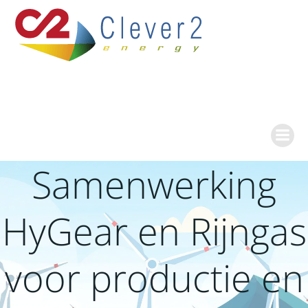
Ga
naar
de
inhoud
Samenwerking
HyGear en Rijngas
voor productie en