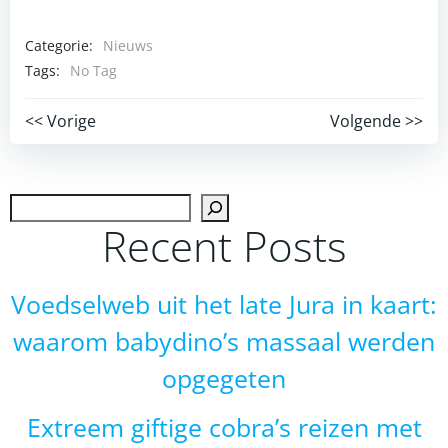
Categorie:
Nieuws
Tags:
No Tag
Post
Post
<< Vorige
Volgende >>
navigation
navigation
Zoek
Recent Posts
Voedselweb uit het late Jura in kaart:
waarom babydino’s massaal werden
opgegeten
Extreem giftige cobra’s reizen met