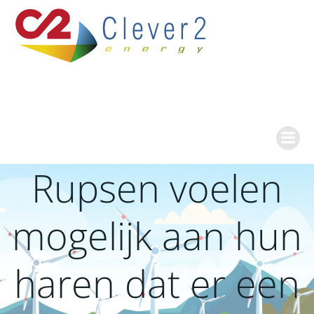
Ga
naar
de
inhoud
Rupsen voelen
mogelijk aan hun
haren dat er een