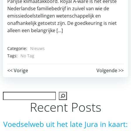
Parijse klimaatakkoord. Royal A-ware is het eerste
Nederlandse familiebedrijf in zuivel van wie de
emissiedoelstellingen wetenschappelijk en
onafhankelijk getoetst zijn. De goedkeuring is niet
alleen een belangrijke […]
Categorie:
Nieuws
Tags:
No Tag
Post
Post
<< Vorige
Volgende >>
navigation
navigation
Zoek
Recent Posts
Voedselweb uit het late Jura in kaart: