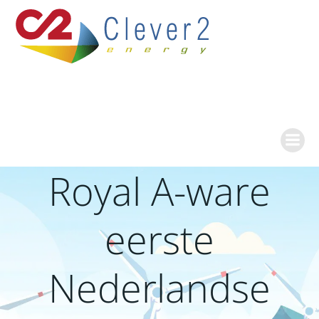
Ga
naar
de
inhoud
Royal A-ware
eerste
Nederlandse