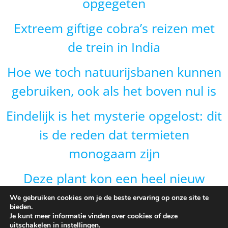
opgegeten
Extreem giftige cobra’s reizen met
de trein in India
Hoe we toch natuurijsbanen kunnen
gebruiken, ook als het boven nul is
Eindelijk is het mysterie opgelost: dit
is de reden dat termieten
monogaam zijn
Deze plant kon een heel nieuw
gebied veroveren door van vorm te
We gebruiken cookies om je de beste ervaring op onze site te
bieden.
veranderen en dat is onverwacht
Je kunt meer informatie vinden over cookies of deze
uitschakelen in
instellingen
.