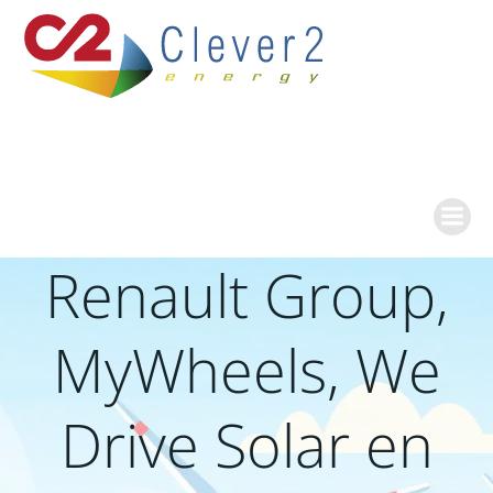
Ga
naar
de
inhoud
Renault Group,
MyWheels, We
Drive Solar en