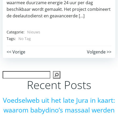
waarmee duurzame energie 24 uur per dag
beschikbaar wordt gemaakt. Het project combineert
de deelautodienst en geavanceerde […]
Categorie:
Nieuws
Tags:
No Tag
Post
Post
<< Vorige
Volgende >>
navigation
navigation
Zoek
Recent Posts
Voedselweb uit het late Jura in kaart:
waarom babydino’s massaal werden