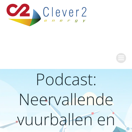
Ga
naar
de
inhoud
Podcast:
Neervallende
vuurballen en