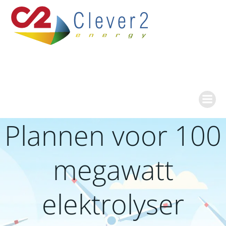
Ga
naar
de
inhoud
Plannen voor 100
megawatt
elektrolyser