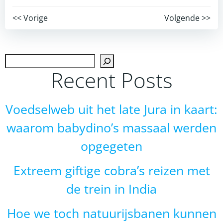
Post
Post
<< Vorige
Volgende >>
navigation
navigation
Zoek
Recent Posts
Voedselweb uit het late Jura in kaart:
waarom babydino’s massaal werden
opgegeten
Extreem giftige cobra’s reizen met
de trein in India
Hoe we toch natuurijsbanen kunnen