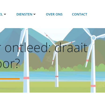
EL
DIENSTEN
OVER ONS
CONTACT
 ontleed: draait
oor?