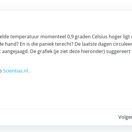
delde temperatuur momenteel 0,9 graden Celsius hoger ligt
de hand? En is die paniek terecht? De laatste dagen circulee
ft aangejaagd. De grafiek (je ziet deze hieronder) suggereert
op
Scientias.nl
.
Post
Volge