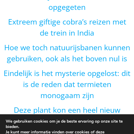
opgegeten
Extreem giftige cobra’s reizen met
de trein in India
Hoe we toch natuurijsbanen kunnen
gebruiken, ook als het boven nul is
Eindelijk is het mysterie opgelost: dit
is de reden dat termieten
monogaam zijn
Deze plant kon een heel nieuw
gebied veroveren door van vorm te
We gebruiken cookies om je de beste ervaring op onze site te
bieden.
veranderen en dat is onverwacht
Je kunt meer informatie vinden over cookies of deze