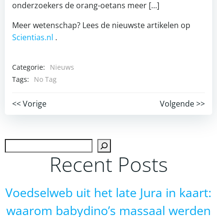
onderzoekers de orang-oetans meer […]
Meer wetenschap? Lees de nieuwste artikelen op
Scientias.nl
.
Categorie:
Nieuws
Tags:
No Tag
Post
Post
<< Vorige
Volgende >>
navigation
navigation
Zoek
Recent Posts
Voedselweb uit het late Jura in kaart:
waarom babydino’s massaal werden