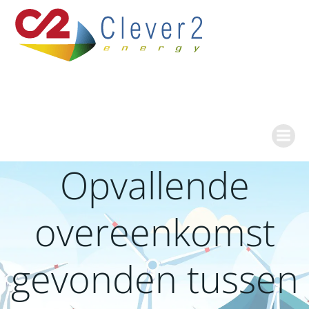
Ga
naar
de
inhoud
Opvallende
overeenkomst
gevonden tussen