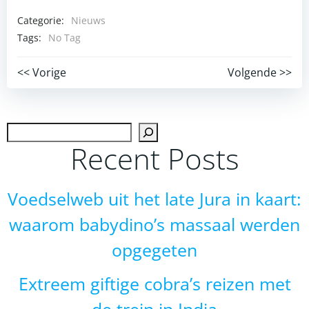
Categorie:
Nieuws
Tags:
No Tag
Post
Post
<< Vorige
Volgende >>
navigation
navigation
Zoek
Recent Posts
Voedselweb uit het late Jura in kaart:
waarom babydino’s massaal werden
opgegeten
Extreem giftige cobra’s reizen met