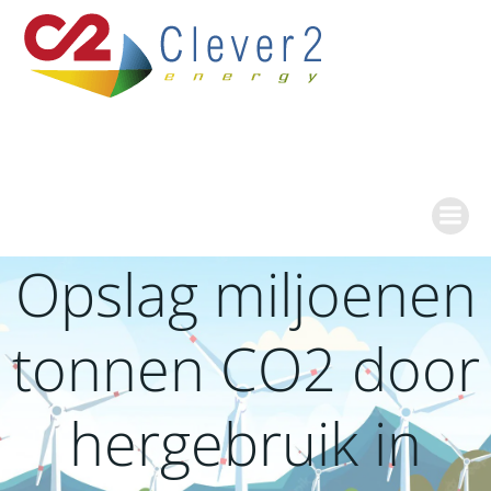
Ga
naar
de
inhoud
Opslag miljoenen
tonnen CO2 door
hergebruik in