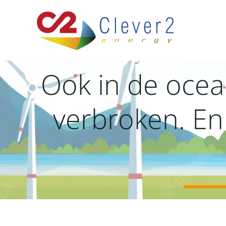
Ga
naar
de
inhoud
Ook in de ocean
verbroken. En