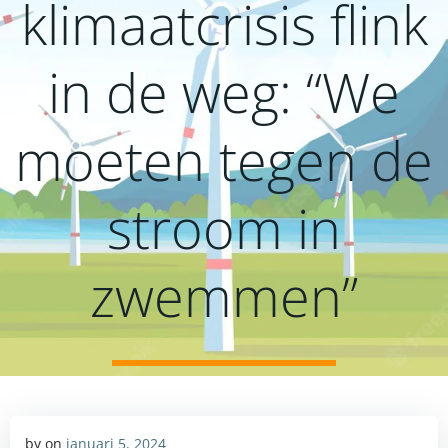
klimaatcrisis flink
in de weg: “We
moeten tegen de
stroom in
zwemmen”
by
on
januari 5, 2024